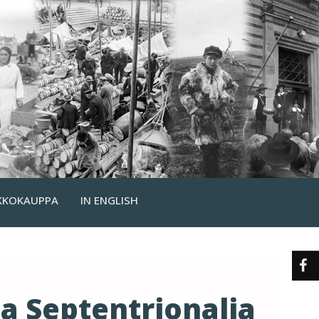
KKOKAUPPA
IN ENGLISH
a Septentrionalia