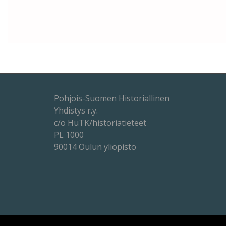
luvulle
Pohjois-Suomen Historiallinen
Yhdistys r.y.
c/o HuTK/historiatieteet
PL 1000
90014 Oulun yliopisto