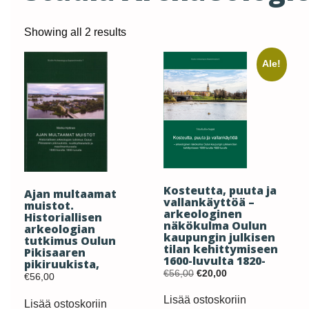
Sorted
Showing all 2 results
by
Ale!
latest
Kosteutta, puuta ja
Ajan multaamat
vallankäyttöä –
muistot.
arkeologinen
Historiallisen
näkökulma Oulun
arkeologian
kaupungin julkisen
tutkimus Oulun
tilan kehittymiseen
Pikisaaren
1600-luvulta 1820-
pikiruukista,
luvulle
Original
Current
€
56,00
€
20,00
ruukkiyhteisöstä ja
€
56,00
price
price
maailmankuvasta
was:
is:
1640-luvulta 1890-
Lisää ostoskoriin
Lisää ostoskoriin
€56,00.
€20,00.