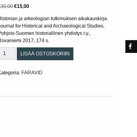
Original
Current
€
30,00
€
15,00
price
price
Historian ja arkeologian tutkimuksen aikakauskirja.
was:
is:
Journal for Historical and Archaeological Studies.
€30,00.
€15,00.
Pohjois-Suomen historiallinen yhdistys r.y.,
Rovaniemi 2017, 174 s.
aravid
LISÄÄ OSTOSKORIIN
43/2017
uantity
Kategoria:
FARAVID