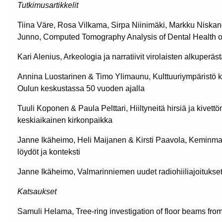
Tutkimusartikkelit
Tiina Väre, Rosa Vilkama, Sirpa Niinimäki, Markku Niskan
Junno, Computed Tomography Analysis of Dental Health of
Kari Alenius, Arkeologia ja narratiivit virolaisten alkuperäs
Annina Luostarinen & Timo Ylimaunu, Kulttuuriympäristö 
Oulun keskustassa 50 vuoden ajalla
Tuuli Koponen & Paula Pelttari, Hiiltyneitä hirsiä ja kiv
keskiaikainen kirkonpaikka
Janne Ikäheimo, Heli Maijanen & Kirsti Paavola, Keminma
löydöt ja konteksti
Janne Ikäheimo, Valmarinniemen uudet radiohiiliajoitukset 
Katsaukset
Samuli Helama, Tree-ring investigation of floor beams from