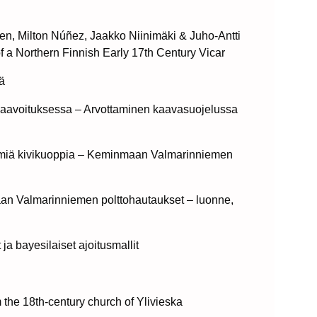
en, Milton Núñez, Jaakko Niinimäki & Juho-Antti
 a Northern Finnish Early 17th Century Vicar
tä
kaavoituksessa – Arvottaminen kaavasuojelussa
ettömiä kivikuoppia – Keminmaan Valmarinniemen
an Valmarinniemen polttohautaukset – luonne,
ja bayesilaiset ajoitusmallit
 the 18th-century church of Ylivieska