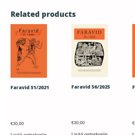
Related products
Faravid 56/2025
F
Faravid 51/2021
€
30,00
€
€
30,00
Lisää ostoskoriin
L