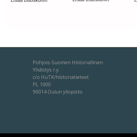
Lisää ostoskoriin
Pohjois-Suomen Historiallinen
Yhdistys r.y.
c/o HuTK/historiatieteet
PL 1000
90014 Oulun yliopisto